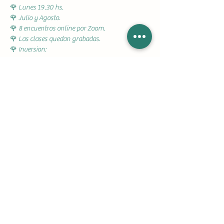
🌹 Lunes 19.30 hs.
🌹 Julio y Agosto.
🌹 8 encuentros online por Zoom.
🌹 Las clases quedan grabadas.
🌹 Inversion: 
$80.000.- [los 8 encuentros] /  $45.000.- [si lo 
haces mensual]. / $15.000 (1 encuentro de 
prueba)
Bienvenida a esta Śakti Yoga Sādhanā 
Circulo de Shaktis de invierno - para habitar el 
cuerpo como templo de la energía.
🌺 Facilita: Carla Jakes
💳 Alias: diosas.tantricas