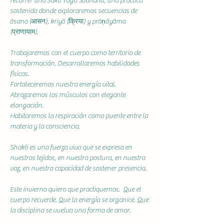
recorrer una Śakti Yoga Sādhanā, una práctica 
sostenida donde exploraremos secuencias de 
āsana (आसन), kriyā (क्रिया) y prāṇāyāma 
(प्राणायाम).
Trabajaremos con el cuerpo como territorio de 
transformación. Desarrollaremos habilidades 
físicas. 
Fortaleceremos nuestra energía vital.  
Abrazaremos los músculos con elegante 
elongación. 
Habitaremos la respiración como puente entre la 
materia y la consciencia.
Shakti es una fuerza viva que se expresa en 
nuestros tejidos, en nuestra postura, en nuestra 
voz, en nuestra capacidad de sostener presencia.
Este invierno quiero que practiquemos.  Que el 
cuerpo recuerde. Que la energía se organice. Que 
la disciplina se vuelva una forma de amor.