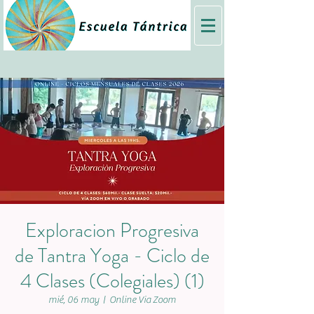
Exploracion Progresiva
de Tantra Yoga - Ciclo de
4 Clases (Colegiales) (1)
mié, 06 may
  |  
Online Via Zoom