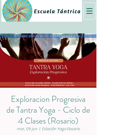
Exploracion Progresiva
de Tantra Yoga - Ciclo de
4 Clases (Rosario)
mar, 09 jun
  |  
Estación Yoga Rosario