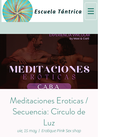
Meditaciones Eroticas /
Secuencia: Círculo de
Luz
vie, 15 may
  |  
Erotique Pink Sex shop