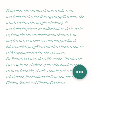
El nombre de esta experiencia remite a un 
movimiento circular físico y energético entre dos 
o más centros de energía (chakras). El 
movimiento puede ser individual, es decir, en la 
exploración de ese movimiento dentro de tu 
propio cuerpo, o bien ser una integración de 
intercambio energético entre los chakras que se 
estén explorando entre dos personas.
En Tantra podemos describir varios Círculos de 
Luz según los chakras que están involucrados 
en la exploración, el más común y al cual nos 
referiremos habitualmente tiene que ver con el 
Chakra Sexual y el Chakra Cardíaco.
Durante la progresión de esta Meditación Erótica 
explorarán diversas dinámicas individuales y  
vinculares del Círculo de Luz, atravesados por 
las 4 secuencias de respiración disponibles para 
luego explorar una profunda conexión vincular 
erógena desde un extenso Yab Yum donde se 
amplifiran las expresiones vibracionales de la 