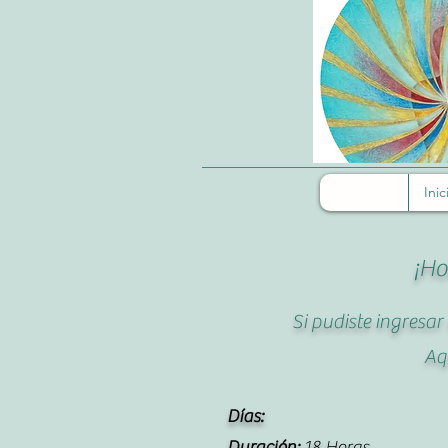
Inic
¡Ho
Si pudiste ingresa
Aq
Días:
Duración:
18 Horas