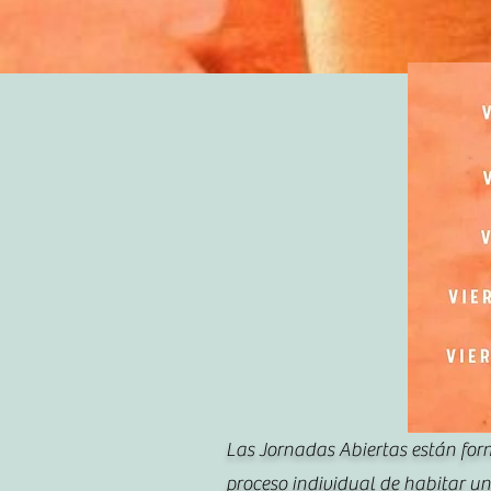
Las Jornadas Abiertas están form
proceso individual de habitar un