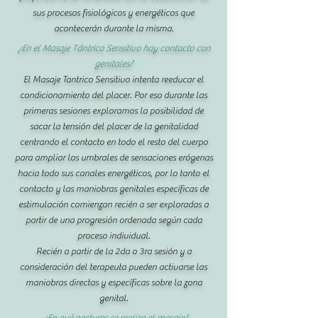
sus procesos fisiológicos y energéticos que
acontecerán durante la misma.
¿En el Masaje Tántrico Sensitivo hay contacto con
genitales?
El Masaje Tantrico Sensitivo intenta reeducar el
condicionamiento del placer. Por eso durante las
primeras sesiones exploramos la posibilidad de
sacar la tensión del placer de la genitalidad
centrando el contacto en todo el resto del cuerpo
para ampliar los umbrales de sensaciones erógenas
hacia todo sus canales energéticos, por lo tanto el
contacto y las maniobras genitales específicas de
estimulación comienzan recién a ser exploradas a
partir de una progresión ordenada según cada
proceso individual.
Recién a partir de la 2da o 3ra sesión y a
consideración del terapeuta pueden activarse las
maniobras directas y específicas sobre la zona
genital.
-¿En qué posturas se realiza el masaje?