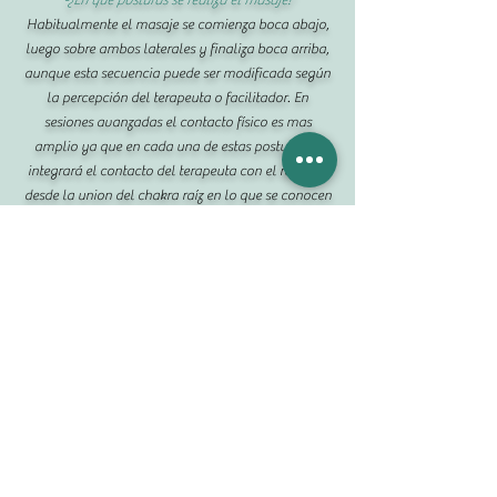
Habitualmente el masaje se comienza boca abajo,
luego sobre ambos laterales y finaliza boca arriba,
aunque esta secuencia puede ser modificada según
la percepción del terapeuta o facilitador. En
sesiones avanzadas el contacto físico es mas
amplio ya que en cada una de estas posturas se
integrará el contacto del terapeuta con el receptor
desde la union del chakra raíz en lo que se conocen
como posturas de "encastre"
-¿Puedo elegir un terapeuta del mismo Sexo?
Si, las sesiones de Masaje Tántrico Individual no
son necesariamente trabajadas en polaridad
masculina femenina, pudiendo tomar la sesión con
el terapeuta que te sientas mas cómodo/a.
-¿Dónde se desarrollan las sesiones?
Habitualmente en nuestro Espacio Tantrico en el
Barrio de Colegiales. En el caso de extranjeros
podemos ir a hoteles a consideración del tarapeuta
asignado y esto tiene un costo adicional.