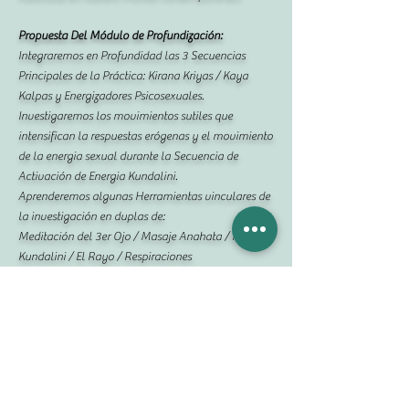
Propuesta Del Módulo de Profundización:
Integraremos en Profundidad las 3 Secuencias
Principales de la Práctica: Kirana Kriyas / Kaya
Kalpas y Energizadores Psicosexuales.
Investigaremos los movimientos sutiles que
intensifican la respuestas erógenas y el movimiento
de la energia sexual durante la Secuencia de
Activación de Energia Kundalini.
Aprenderemos algunas Herramientas vinculares de
la investigación en duplas de:
Meditación del 3er Ojo / Masaje Anahata / Masaje
Kundalini / El Rayo / Respiraciones
Transmutadoras Hong Sau/ Respiración Cobra /
Circuito Corazón - Genitales / Beso Tántrico
Esta basado en las enseñanzas de la Orden de
Saraswati (Sunyata Saraswati) y la Sociedad de
Kriya Jyoti Tantra, ampliadas con Herramientas del
Tao e investigaciones de los Facilitadores Tántricos
Contemporáneos (Lyzbeth, Margot Anand, Daniel