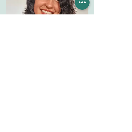
Carla Jakes
Buenos Aires + Rosario
Facilitadora / Nivel 3