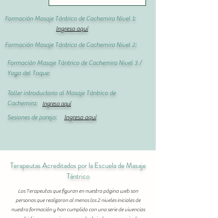
Formación Masaje Tántrico de Cachemira Nivel 1:
Ingresa aquí
Formación Masaje Tántrico de Cachemira Nivel 2:
Formación Masaje Tántrico de Cachemira Nivel 3 /
Yoga del Toque:
Taller introductorio al Masaje Tántrico de
Cachemira:
Ingresa aquí
Sesiones de pareja:
Ingresa aquí
Terapeutas Acreditados por la Escuela de Masaje
Tántrico
Los Terapeutas que figuran en nuestra página web son
personas que realizaron al menos los 2 niveles iniciales de
nuestra formación y han cumplido con una serie de vivencias