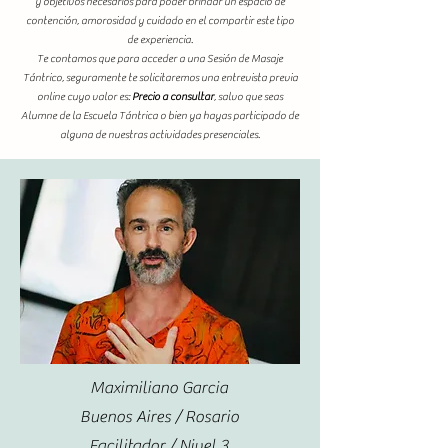
y objetivos necesarios para poder brindar un espacio de
contención, amorosidad y cuidado en el compartir este tipo
de experiencia.
Te contamos que para acceder a una Sesión de Masaje
Tántrico, seguramente te solicitaremos una entrevista previa
online cuyo valor es:
Precio a consultar
, salvo que seas
Alumne de la Escuela Tántrica o bien ya hayas participado de
alguna de nuestras actividades presenciales.
Maximiliano Garcia
Buenos Aires / Rosario
Facilitador / Nivel 3