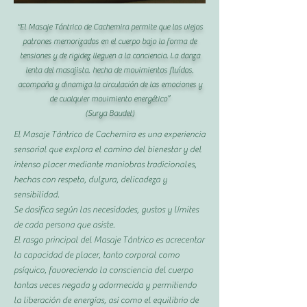
"El Masaje Tántrico de Cachemira permite que los viejos
patrones memorizados en el cuerpo bajo la forma de
tensiones y de rigidez lleguen a la conciencia. La danza
lenta del masajista, hecha de movimientos fluídos,
acompaña y dinamiza la circulación de las emociones y
de cualquier movimiento energético”
(Surya Baudet)
El Masaje Tántrico de Cachemira es una experiencia
sensorial que explora el camino del bienestar y del
intenso placer mediante maniobras tradicionales,
hechas con respeto, dulzura, delicadeza y
sensibilidad.​
Se dosifica según las necesidades, gustos y límites
de cada persona que asiste.
El rasgo principal del Masaje Tántrico es acrecentar
la capacidad de placer, tanto corporal como
psíquico, favoreciendo la consciencia del cuerpo
tantas veces negada y adormecida y permitiendo
la liberación de energías, así como el equilibrio de