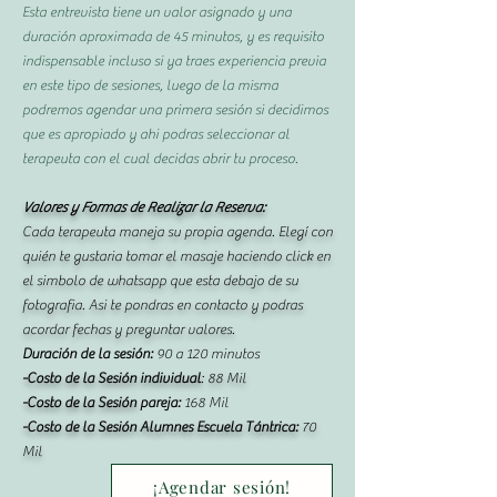
Esta entrevista tiene un valor asignado y una
duración aproximada de 45 minutos, y es requisito
indispensable incluso si ya traes experiencia previa
en este tipo de sesiones, luego de la misma
podremos agendar una primera sesión si decidimos
que es apropiado y ahi podras seleccionar al
terapeuta con el cual decidas abrir tu proceso.
Valores y Formas de Realizar la Reserva:
Cada terapeuta maneja su propia agenda. Elegí con
quién te gustaria tomar el masaje haciendo click en
el simbolo de whatsapp que esta debajo de su
fotografia. Asi te pondras en contacto y podras
acordar fechas y preguntar valores.
Duración de la sesión:
90 a 120 minutos
-Costo de la Sesión individual
: 88 Mil
-Costo de la Sesión
pareja:
168 Mil
-Costo de la Sesión Alumnes Escuela Tántrica:
70
Mil
¡Agendar sesión!